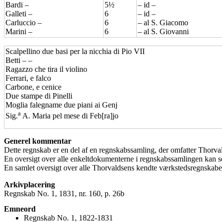
Bardi –
5½
– id –
Galleti –
6
– id –
Carluccio –
6
– al S. Giacomo
Marini –
6
– al S. Giovanni
Scalpellino due basi per la nicchia di Pio VII
Betti – –
Ragazzo che tira il violino
Ferrari, e falco
Carbone, e cenice
Due stampe di Pinelli
Moglia falegname due piani ai Genj
a
Sig.
A. Maria pel mese di Feb[ra]jo
Generel kommentar
Dette regnskab er en del af en regnskabssamling, der omfatter Thorv
En oversigt over alle enkeltdokumenterne i regnskabssamlingen kan 
En samlet oversigt over alle Thorvaldsens kendte værkstedsregnskaber
Arkivplacering
Regnskab No. 1, 1831, nr. 160, p. 26b
Emneord
Regnskab No. 1, 1822-1831