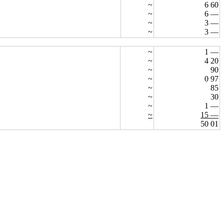
~
6 60
~
6 ––
~
3 ––
~
3 ––
~
1 ––
~
4 20
~
90
~
0 97
~
85
~
30
~
1 ––
~
15 ––
50 01