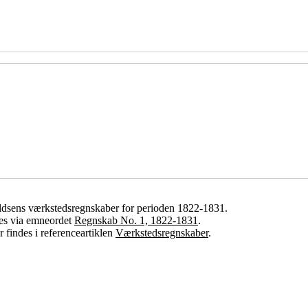
aldsens værkstedsregnskaber for perioden 1822-1831.
ses via emneordet
Regnskab No. 1, 1822-1831
.
 findes i referenceartiklen
Værkstedsregnskaber
.