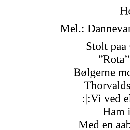
He
Mel.: Danneva
Stolt paa
”Rota”
Bølgerne mo
Thorvalds
:|:Vi ved 
Ham i
Med en aab