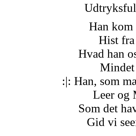
Udtryksful
Han kom t
Hist fr
Hvad han os
Mindet 
:|: Han, som m
Leer og 
Som det hav
Gid vi see