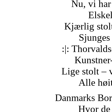
Nu, vi har
Elske
Kjærlig sto
Sjunges
:|: Thorvald
Kunstner
Lige stolt ‒
Alle høit
Danmarks Borg
Hvor de 