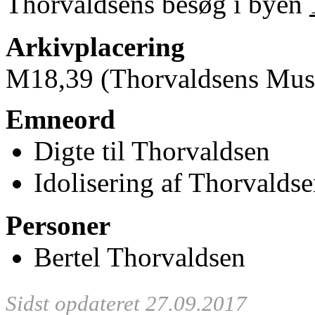
Thorvaldsens besøg i byen
Arkivplacering
M18
,39 (Thorvaldsens Mu
Emneord
Digte til Thorvaldsen
Idolisering af Thorvalds
Personer
Bertel Thorvaldsen
Sidst opdateret 27.09.2017