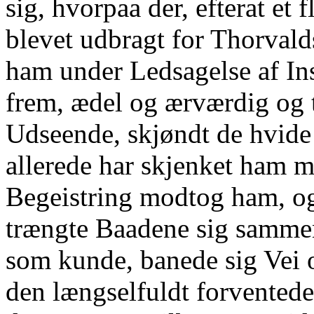
sig, hvorpaa der, efterat et
blevet udbragt for Thorvald
ham under Ledsagelse af Ins
frem, ædel og ærværdig og t
Udseende, skjøndt de hvid
allerede har skjenket ham 
Begeistring modtog ham, og
trængte Baadene sig samme
som kunde, banede sig Vei o
den længselfuldt forvented