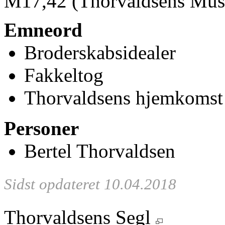
M17
,42 (Thorvaldsens Mu
Emneord
Broderskabsidealer
Fakkeltog
Thorvaldsens hjemkomst
Personer
Bertel Thorvaldsen
Sidst opdateret 10.04.2018
Thorvaldsens Segl