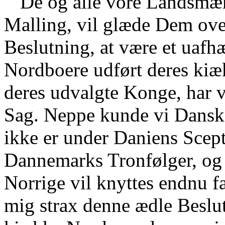
De og alle vore Landsmæn
Malling, vil glæde Dem ov
Beslutning, at være et uafh
Nordboere udført deres kiæk
deres udvalgte Konge, har vi
Sag. Neppe kunde vi Danske
ikke er under Daniens Scep
Dannemarks Tronfølger, og 
Norrige vil knyttes endnu fa
mig strax denne ædle Beslut