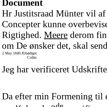
Document
Hr Justitsraad Münter vil 
Concepter kunne overbevis
Rigtighed.
Meere
derom find
om De ønsker det, skal se
2 May 1840
Ærbødigst
Collin
Jeg har verificeret Udskrift
Da efter min Formening til 
de