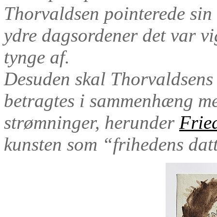
Thorvaldsen pointerede sin 
ydre dagsordener det var vig
tynge af.
Desuden skal Thorvaldsens f
betragtes i sammenhæng med
strømninger, herunder
Frie
kunsten som “frihedens dat