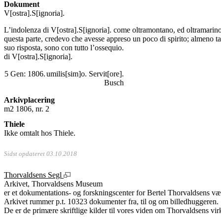
Dokument
V[ostra].S[ignoria].
L’indolenza di V[ostra].S[ignoria]. come oltramontano, ed oltramarino; 
questa parte, credevo che avesse appreso un poco di spirito; almeno tan
suo risposta, sono con tutto l’ossequio.
di V[ostra].S[ignoria].
5 Gen: 1806.
umilis[sim]o. Servit[ore].
Busch
Arkivplacering
m2 1806, nr. 2
Thiele
Ikke omtalt hos Thiele.
Sidst opdateret 03.10.2018
Thorvaldsens Segl
Arkivet, Thorvaldsens Museum
er et dokumentations- og forskningscenter for Bertel Thorvaldsens vær
Arkivet rummer p.t. 10323 dokumenter fra, til og om billedhuggeren.
De er de primære skriftlige kilder til vores viden om Thorvaldsens vir