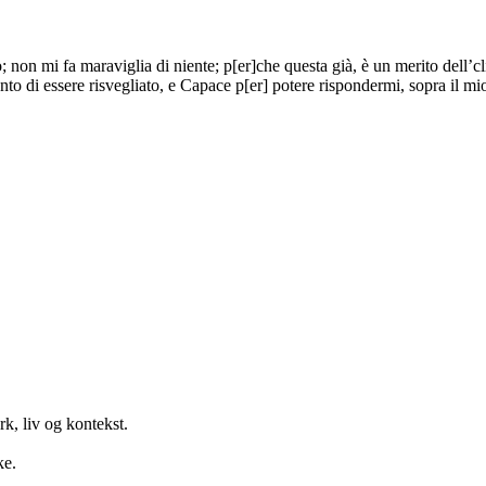
non mi fa maraviglia di niente; p[er]che questa già, è un merito dell’cli
to di essere risvegliato, e Capace p[er] potere rispondermi, sopra il mio
k, liv og kontekst.
ke.