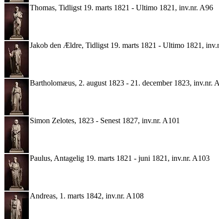
Thomas, Tidligst 19. marts 1821 - Ultimo 1821, inv.nr. A96
Jakob den Ældre, Tidligst 19. marts 1821 - Ultimo 1821, inv.
Bartholomæus, 2. august 1823 - 21. december 1823, inv.nr. 
Simon Zelotes, 1823 - Senest 1827, inv.nr. A101
Paulus, Antagelig 19. marts 1821 - juni 1821, inv.nr. A103
Andreas, 1. marts 1842, inv.nr. A108