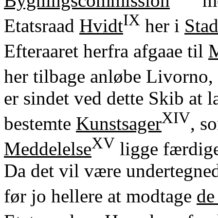
Bygningscommission
mo
IX
Etatsraad
Hvidt
her i
Sta
Efteraaret herfra afgaae til
M
her tilbage anløbe Livorno,
er sindet ved dette Skib at l
XIV
bestemte
Kunstsager
, s
XV
Meddelelse
ligge færdige
Da det vil være undertegne
før jo hellere at modtage
de