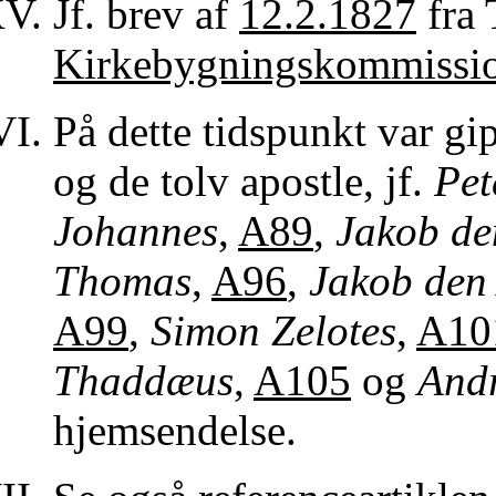
Jf. brev af
12.2.1827
fra 
Kirkebygningskommissi
På dette tidspunkt var gi
og de tolv apostle, jf.
Pet
Johannes
,
A89
,
Jakob de
Thomas
,
A96
,
Jakob den
A99
,
Simon Zelotes
,
A10
Thaddæus
,
A105
og
And
hjemsendelse.