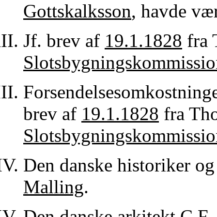
Gottskalksson
, havde vær
Jf. brev af
19.1.1828
fra 
Slotsbygningskommissio
Forsendelsesomkostningern
brev af
19.1.1828
fra Tho
Slotsbygningskommissio
Den danske historiker og
Malling
.
Den danske arkitekt
C.F.