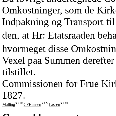
Omkostninger, som de Kirke
Indpakning og Transport til
den, at Hr: Etatsraaden beh
hvormeget disse Omkostnin
Vexel paa Summen derefter 
tilstillet.
Commissionen for Frue Kir
1827.
XXIV
XXV
XXVI
Malling
CFHansen
Lassen