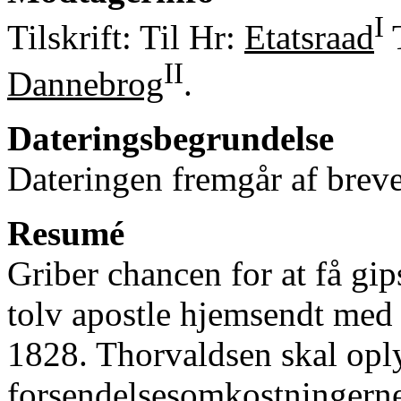
I
Tilskrift: Til Hr:
Etatsraad
II
Dannebrog
.
Dateringsbegrundelse
Dateringen fremgår af breve
Resumé
Griber chancen for at få gi
tolv apostle hjemsendt med 
1828. Thorvaldsen skal opl
forsendelsesomkostningerne