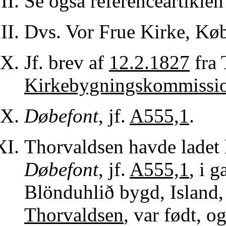
Se også referenceartikle
Dvs. Vor Frue Kirke, Kø
Jf. brev af
12.2.1827
fra 
Kirkebygningskommissi
Døbefont
, jf.
A555,1
.
Thorvaldsen havde ladet
Døbefont
, jf.
A555,1
, i 
Blönduhlið bygd, Island,
Thorvaldsen
, var født, o