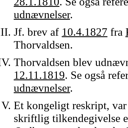
28.1.1810
. Se også refer
udnævnelser
.
Jf. brev af
10.4.1827
fra
Thorvaldsen.
Thorvaldsen blev udnævnt 
12.11.1819
. Se også refe
udnævnelser
.
Et kongeligt reskript, v
skriftlig tilkendegivelse e