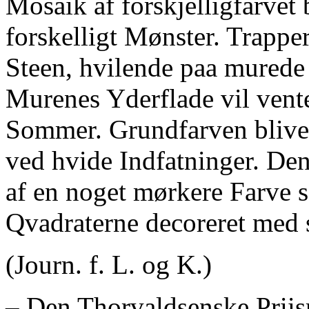
Mosaik af forskjelligfarvet 
forskelligt Mønster. Trappe
Steen, hvilende paa murede
Murenes Yderflade vil vente
Sommer. Grundfarven bliver
ved hvide Indfatninger. Den
af en noget mørkere Farve 
Qvadraterne decoreret med 
(Journ. f. L. og K.)
‒ Den Thorvaldsenske Priis