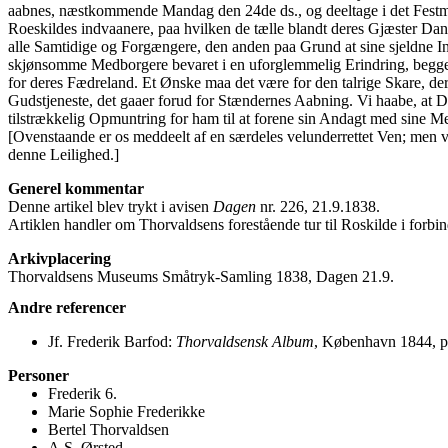
aabnes, næstkommende Mandag den 24de ds., og deeltage i det Festma
Roeskildes indvaanere, paa hvilken de tælle blandt deres Gjæster D
alle Samtidige og Forgængere, den anden paa Grund at sine sjeldne In
skjønsomme Medborgere bevaret i en uforglemmelig Erindring, begge 
for deres Fædreland. Et Ønske maa det være for den talrige Skare, der
Gudstjeneste, det gaaer forud for Stændernes Aabning. Vi haabe, at D
tilstrækkelig Opmuntring for ham til at forene sin Andagt med sine Me
[Ovenstaande er os meddeelt af en særdeles velunderrettet Ven; men v
denne Leilighed.]
Generel kommentar
Denne artikel blev trykt i avisen
Dagen
nr. 226, 21.9.1838.
Artiklen handler om Thorvaldsens forestående tur til Roskilde i for
Arkivplacering
Thorvaldsens Museums Småtryk-Samling 1838, Dagen 21.9.
Andre referencer
Jf. Frederik Barfod:
Thorvaldsensk Album
, København 1844, p
Personer
Frederik 6.
Marie Sophie Frederikke
Bertel Thorvaldsen
A.S. Ørsted