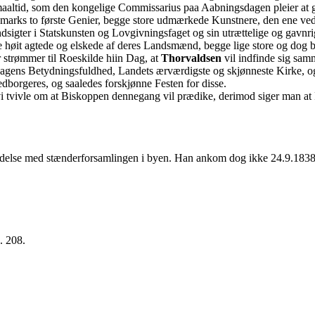
altid, som den kongelige Commissarius paa Aabningsdagen pleier at g
anmarks to første Genier, begge store udmærkede Kunstnere, den ene v
dsigter i Statskunsten og Lovgivningsfaget og sin utrættelige og gavn
høit agtede og elskede af deres Landsmænd, begge lige store og dog b
 strømmer til Roeskilde hiin Dag, at
Thorvaldsen
vil indfinde sig samm
agens Betydningsfuldhed, Landets ærværdigste og skjønneste Kirke, og e
dborgeres, og saaledes forskjønne Festen for disse.
i tvivle om at Biskoppen dennegang vil prædike, derimod siger man at P
bindelse med stænderforsamlingen i byen. Han ankom dog ikke 24.9.1838
. 208.