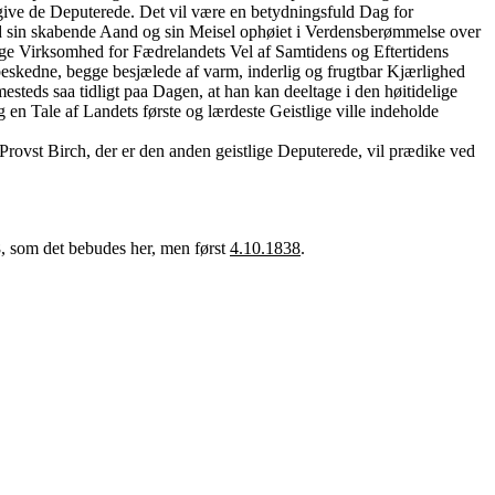
ive de Deputerede. Det vil være en betydningsfuld Dag for
ed sin skabende Aand og sin Meisel ophøiet i Verdensberømmelse over
rige Virksomhed for Fædrelandets Vel af Samtidens og Eftertidens
eskedne, begge besjælede af varm, inderlig og frugtbar Kjærlighed
esteds saa tidligt paa Dagen, at han kan deeltage i den høitidelige
n Tale af Landets første og lærdeste Geistlige ville indeholde
rovst Birch, der er den anden geistlige Deputerede, vil prædike ved
, som det bebudes her, men først
4.10.1838
.