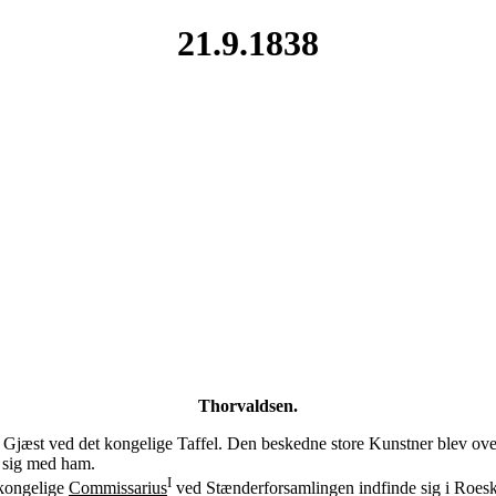
21.9.1838
Thorvaldsen.
Gjæst ved det kongelige Taffel. Den beskedne store Kunstner blev overo
 sig med ham.
I
 kongelige
Commissarius
ved Stænderforsamlingen indfinde sig i Roe