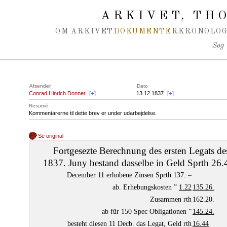
Spring navigation over
ARKIVET
THO
,
OM ARKIVET
DOKUMENTER
KRONOLOG
Søg
Afsender
Dato
Conrad Hinrich Donner
[
+
]
13.12.1837
[
+
]
Resumé
Kommentarerne til dette brev er under udarbejdelse.
Se original
Fortgesezte Berechnung des ersten Legats d
1837. Juny bestand dasselbe in Geld Sprth 26.4
December 11 erhobene Zinsen Sprth 137. –
ab. Erhebungskosten ”
1.22
135.26.
Zusammen rth
162.20.
ab für 150 Spec Obligationen ”
145.24.
besteht diesen 11 Decb. das Legat, Geld rth
16.44