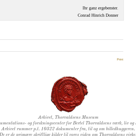
Ihr ganz ergebenster.
Conrad Hinrich Donner
Print
Thorvaldsens Segl
Arkivet, Thorvaldsens Museum
kumentations- og forskningscenter for Bertel Thorvaldsens værk, liv og 
Arkivet rummer p.t. 10322 dokumenter fra, til og om billedhuggeren.
De er de primære skriftlige kilder til vores viden om Thorvaldsens virke