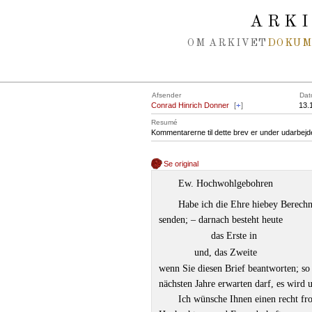
Spring navigation over
ARK
OM ARKIVET
DOKU
Afsender
Dat
Conrad Hinrich Donner
[
+
]
13.
Resumé
Kommentarerne til dette brev er under udarbejd
Se original
Ew. Hochwohlgebohren
Habe ich die Ehre hiebey Berech
senden; – darnach besteht heute
das Erste in
und, das Zweite
wenn Sie diesen Brief beantworten; so
nächsten Jahre erwarten darf, es wird 
Ich wünsche Ihnen einen recht fr