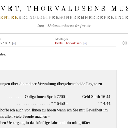
IVET
THORVALDSENS MU
,
MENTER
KRONOLOGI
PERSONER
EMNER
REFERENCE
Søg
Dokumenterne år for år
o
Modtager
12.1837
[
+
]
Bertel Thorvaldsen
[
+
]
else.
nungen über die meiner Verwaltung übergebene beide Legate zu
. . . . . . . . Obligationen Sprth 7200 –
Geld Sprth 16.44.
. . . . . . . . . . . . . . . ” ” 6450 –
” ” 4.44.
 hoffe ich auch von Ihnen zu hören wann ich Sie mit Gewißheit im
uns allen viele Freude machen –
ohen Uebergang in das künftige Jahr und bin mit größter