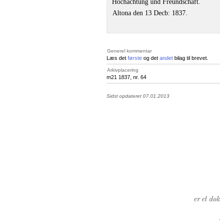
Hochachtung und Freundschaft.
Altona den 13 Decb: 1837.
Generel kommentar
Læs det
første
og det
andet
bilag til brevet.
Arkivplacering
m21 1837, nr. 64
Sidst opdateret 07.01.2013
er et do