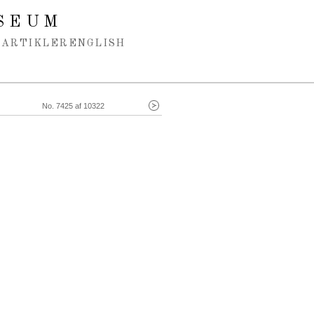
SEUM
ARTIKLER
ENGLISH
No. 7425 af 10322