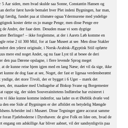
or 5 Aar siden, men hvad skulde saa Sonne, Constantin Hansen og
an derfor først havde bemalet hver Plet indeni Bygningen, har man,
idligt færdig, fundet paa at tilsmøre ogsaa Ydermurene med yndelige
igtignok koster dette os jo mange Penge; men disse Penge ere
g de Andre, der faae dem. Desuden maae vi som dygtige
tter Berlinger! ‒ ikke forglemme, at der i Aarets Løb komme en
e reise 2 til 300 Miil, for at faae Museet at see. Men disse Stakler
undret den yderst originale, i Norsk-Arabisk-Ægyptisk Stiil opførte
uus mere end noget Andet, og nu faae Lyst til at besee de deri
er den paa Dørene opslagne, i flere levende Sprog meget
at de kunne reise hjem igjen med en lang Næse; det vil da sige, ikke
t kunne de dog faae at see, Noget, der fast er ligesaa verdensberømt
yndige, det store Tivoli, der er bygget i 6 Uger ‒ mærk det
nsen, der, maaskee med Undtagelse af Biskop Svane og Borgemester
at rappe sig, der siden Souverainitetens Indførelse har existeret i
n vi ikke kunne komme indenfor, saa lader os et Øieblik dvæle ved
a den ene Side af Bygningen er der afbildet en betydelig Mængde
aldsens Arbeider ind i Musæet. Disse Tegninger gjøre accurat samme
e foran Fjæleboderne i Dyrehaven: de give Folk en Idee om, hvad de
et engang om adskillige Aar bliver aabnet, vil der sandsynligviis paa