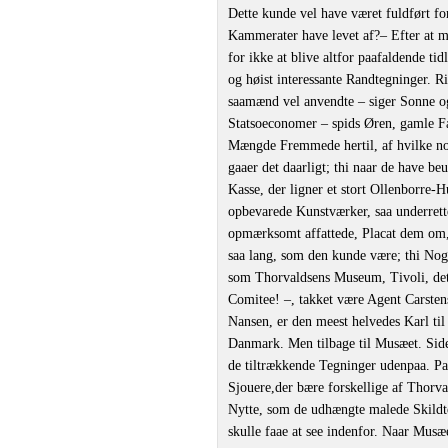
Dette kunde vel have været fuldført f
Kammerater have levet af?‒ Efter at m
for ikke at blive altfor paafaldende t
og høist interessante Randtegninger. R
saamænd vel anvendte ‒ siger Sonne o
Statsoeconomer ‒ spids Øren, gamle Fa
Mængde Fremmede hertil, af hvilke nogl
gaaer det daarligt; thi naar de have be
Kasse, der ligner et stort Ollenborre-H
opbevarede Kunstværker, saa underrett
opmærksomt affattede, Placat dem om, 
saa lang, som den kunde være; thi Noge
som Thorvaldsens Museum, Tivoli, det 
Comitee! ‒, takket være Agent Carste
Nansen, er den meest helvedes Karl til 
Danmark. Men tilbage til Musæet. Side
de tiltrækkende Tegninger udenpaa. Pa
Sjouere,der bære forskellige af Thorv
Nytte, som de udhængte malede Skildt
skulle faae at see indenfor. Naar Musæ