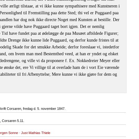
ville ærligt tilstaae, at vi ikke kunne sympathisere med Kunstneren i
ersonlighed til Fremstilling paa dette Sted; thi vel er Puggaard paa
dlen har dog nok ikke directe Noget med Kunsten at bestille. Der
 gjerne vilde have Puggaard taget bort igjen. Det er nemlig
e Tid have fundet paa at ødelægge de paa Musæet afbildede Figurer;
ldte Drenge ikke kunne lide Puggaard, og derfor kunde fristes til at
bodelig Skade for det smukke Arbeide; derfor foreslaae vi, istedetfor
 Mand, om hvem man med Bestemthed veed, at han er yndet og elsket
adedrengene, og ville vi da proponere f. Ex. Nokkedreier Meyer eller
e ønske det, ere Vi villige til at overlade ham de i vort Eie værende
tabiliteter til fri Afbenyttelse; Mere kunne vi ikke gjøre for dem og
skrift Corsaren, fredag d. 5. november 1847.
 Corsaren 5.11.
ørgen Sonne
·
Just Mathias Thiele