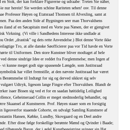
 en Stok, der kan forklare Figurerne og udraabe: Treten Sie näher,
 nur herein! Sie werden schöne Rariteten sehen! osv. Til denne
slaae Professor Høyen og Etatsraad Thomsen til Afvexling, samt at
nen. Paa den anden Side af Bygningen seer man Thorvaldsens
s iland af en Søcapitain med en Vorte paa Næsen, der er gjengivet
sk Virkning. (Vi ville i Sandhedens Interesse ikke undlade at
 Ordet „drastisk” og dets rette Anvendelse.) Blot denne Vorte ikke
eilagtige Tro, at alle danske Søofficierer paa vor Tid havde en Vorte
 hørte til Uniformen. Den store Kunstner bliver modtaget af hele
 ved denne sindrige Idee er reddet fra Forglemmelse; men Ingen af
‒ vi kunne meget godt sige upassende Længde, som Justitsraad
ymbolisk har villet fremstille, at den nævnte Justitsraad har været
s Berømmelse til Indtægt for sig og derved sikkret sig selv
 vulgært Udtryk, ligesom lange Fingre efter Thorvaldsen. Blandt de
r isaer Bissen sig ved et for en saadan høitidelig Leilighed
ellence, Geheimeraad Collin er meget stedmoderlig behandlet, og
ørre Skaansel af Kunstneren. Prof. Høyen staaer som en forsigtig
 sin ligeoverfor staaende Cohorte, en udvalgt Samling Kunstnere af
onstantin Hansen, Købke, Lundby, Skovgaard og en Deel andre
de. Efter disse følge forskellige berømte Mænd og Qvinder i Baade;
d tilhørende Baron, der i ædel Kunstbegeistring svinger sin Hat.