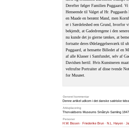
Derefter følger Familien Puggaard. Vi 
Henseende til Valget af Hr. Puggaards P
en Maade en berømt Mand, men Kornhan
er i Særdeleshed een Grund, hvorfor vi
bekjendt, at Gadedrengene i den sener
nu kunde det jo gierne tænkes, at beme
fortsatte deres Ødelæggelsesværk til u
Puggaard, at hensætte Billedet af en
af alle Klasser i Samfundet, selv af G
Davidsen hertil. Hvis Kunstneren maatt
veltrufne Portraiter af disse tvende No
for Musæet.
Generel kommentar
Denne artikel udkom i det danske satiriske tids
Arkivplacering
Thorvaldsens Museums Småtryk-Samling 1847,
Personer
H.W. Bissen
·
Friederike Brun
·
N.L. Høyen
·
J