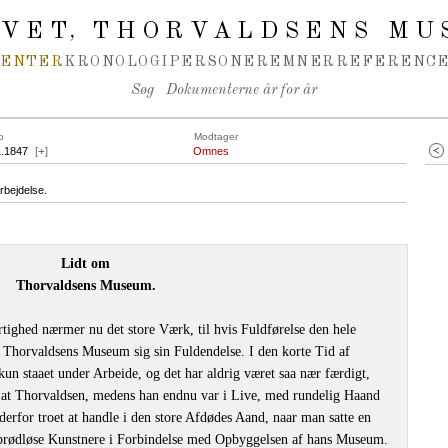
IVET
THORVALDSENS MU
,
MENTER
KRONOLOGI
PERSONER
EMNER
REFERENCE
Søg
Dokumenterne år for år
o
Modtager
1.1847
[
+
]
Omnes
rbejdelse.
Lidt om
Thorvaldsens Museum.
tighed nærmer nu det store Værk, til hvis Fuldførelse den hele
, Thorvaldsens Museum sig sin Fuldendelse. I den korte Tid af
n staaet under Arbeide, og det har aldrig været saa nær færdigt,
, at Thorvaldsen, medens han endnu var i Live, med rundelig Haand
erfor troet at handle i den store Afdødes Aand, naar man satte en
or brødløse Kunstnere i Forbindelse med Opbyggelsen af hans Museum.