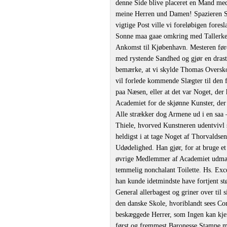
denne Side blive placeret en Mand med
meine Herren und Damen! Spazieren Sie
vigtige Post ville vi foreløbigen fore
Sonne maa gaae omkring med Tallerke
Ankomst til Kjøbenhavn. Mesteren føre
med rystende Sandhed og gjør en drasti
bemærke, at vi skylde Thomas Overskou
vil forlede kommende Slægter til den f
paa Næsen, eller at det var Noget, der
Academiet for de skjønne Kunster, der
Alle strækker dog Armene ud i en saa 
Thiele, hvorved Kunstneren udentvivl s
heldigst i at tage Noget af Thorvaldsen
Udødelighed. Han gjør, for at bruge et
øvrige Medlemmer af Academiet udmærke
temmelig nonchalant Toilette. Hs. Exc
han kunde idetmindste have fortjent st
General allerbagest og griner over til
den danske Skole, hvoriblandt sees C
beskæggede Herrer, som Ingen kan kjen
først og fremmest Baronesse Stampe me