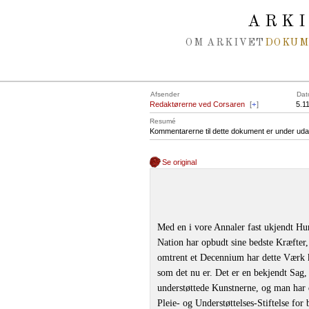
Spring navigation over
ARK
OM ARKIVET
DOKU
Afsender
Dat
Redaktørerne ved Corsaren
[
+
]
5.1
Resumé
Kommentarerne til dette dokument er under uda
Se original
Med en i vore Annaler fast ukjendt Hur
Nation har opbudt sine bedste Kræfter
omtrent et Decennium har dette Værk ku
som det nu er. Det er en bekjendt Sag
understøttede Kunstnerne, og man har d
Pleie- og Understøttelses-Stiftelse f