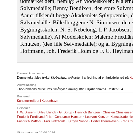
udmærket dem, nemlig: Af Modelskolen: Malerne F
Sølvmedaille; Benny Bendixen, den store Sølvmeda
Aar er tilkjendt begge Akademiets Sølvpræmier, de
Sølvmedaille. Billedhuggerne N. Simonsen, den s
Bygningsskolen: N. S. Nebelong, I. P. Jacobsen, 
Sølvmedaille). Af Modelskolen: Malerne Friedlä
Knutzen, (den lille Sølvmedaille); og af Bygning
Hoffmann, Joh. Frederik Holm og F. C. Heylmann,
Generel kommentar
Denne tekst blev trykt i
Kjøbenhavns-Posten
i anledning af en højtidelighed på
Ku
Arkivplacering
Thorvaldsens Museums Småtryk-Samling 1829, Kjøbenhavns-Posten 3.4.
Emneord
Kunstnermiljøet i København
Personer
H.W. Bissen
·
Ditlev Blunck
·
G. Borup
·
Heinrich Buntzen
·
Christen Christense
Frederik Ferdinand Friis
·
Constantin Hansen
·
Leo von Klenze
·
Kunstakademie
Friedrich Matthäi
·
Fritz Petzholdt
·
Jørgen Sonne
·
Bertel Thorvaldsen
·
Carl Chr
Sidst opdateret 26.08.2014