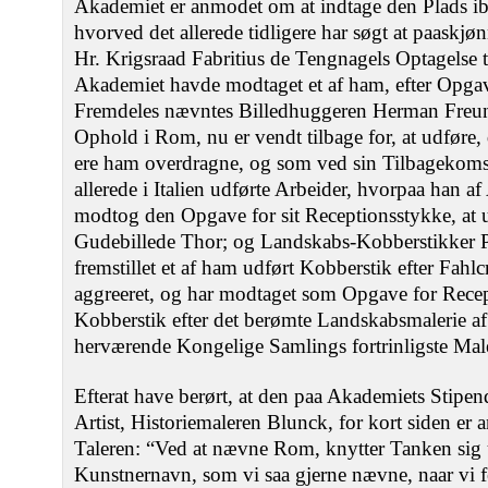
Akademiet er anmodet om at indtage den Plads i
hvorved det allerede tidligere har søgt at paaskjø
Hr. Krigsraad Fabritius de Tengnagels Optagelse t
Akademiet havde modtaget et af ham, efter Opga
Fremdeles nævntes Billedhuggeren Herman Freund,
Ophold i Rom, nu er vendt tilbage for, at udføre,
ere ham overdragne, og som ved sin Tilbagekomst 
allerede i Italien udførte Arbeider, hvorpaa han a
modtog den Opgave for sit Receptionsstykke, at u
Gudebillede Thor; og Landskabs-Kobberstikker Pet
fremstillet et af ham udført Kobberstik efter Fahlc
aggreeret, og har modtaget som Opgave for Recept
Kobberstik efter det berømte Landskabsmalerie af
herværende Kongelige Samlings fortrinligste Male
Efterat have berørt, at den paa Akademiets Stipe
Artist, Historiemaleren Blunck, for kort siden e
Taleren: “Ved at nævne Rom, knytter Tanken sig uv
Kunstnernavn, som vi saa gjerne nævne, naar vi 