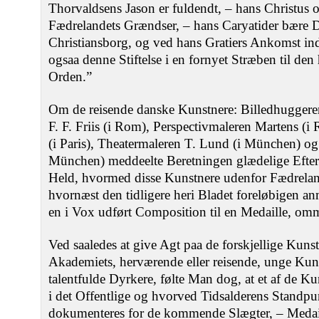
Thorvaldsens Jason er fuldendt, – hans Christus o
Fædrelandets Grændser, – hans Caryatider bære
Christiansborg, og ved hans Gratiers Ankomst in
ogsaa denne Stiftelse i en fornyet Stræben til de
Orden.”
Om de reisende danske Kunstnere: Billedhuggeren
F. F. Friis (i Rom), Perspectivmaleren Martens (
(i Paris), Theatermaleren T. Lund (i München) og
München) meddeelte Beretningen glædelige Efterr
Held, hvormed disse Kunstnere udenfor Fædrelande
hvornæst den tidligere heri Bladet foreløbigen 
en i Vox udført Composition til en Medaille, om
Ved saaledes at give Agt paa de forskjellige Kuns
Akademiets, herværende eller reisende, unge Kuns
talentfulde Dyrkere, følte Man dog, at et af de Ku
i det Offentlige og hvorved Tidsalderens Standp
dokumenteres for de kommende Slægter, – Medai