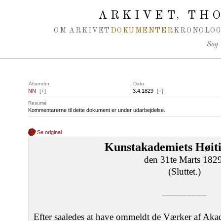
Spring navigation over
ARKIVET
THO
,
OM ARKIVET
DOKUMENTER
KRONOLOG
Søg
Afsender
Dato
NN
[
+
]
3.4.1829
[
+
]
Resumé
Kommentarerne til dette dokument er under udarbejdelse.
Se original
Kunstakademiets Høiti
den 31te Marts 1829
(Sluttet.)
–––––––––
Efter saaledes at have ommeldt de Værker af Aka