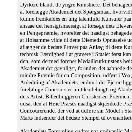
Dyrkere blandt de yngre Kunstnere. Det behagede
at forelægge Akademiet det Spørgsmaal, hvorvidt 
kunne fremkaldes en ung talentfuld Kunstner pa
ansaae det hensigtsmæssigt at forsøge dets Eleve
en Pengepræmie, hvorefter det naadigst behagede 
at Høisamme vilde til dette Øiemeds Opnaaelse u
aflægger de bedste Prøver paa Anlæg til dette Ku
technisk Færdighed i at gravere i Staalet først k
den, som dermed forener Medailleurkunstens høie
Akademiet det gavnligst, forinden det aabnede d
mindre Præmie for en Composition, udført i Vox,
Anledning af Akademiets, endnu i det Fjerne lig
foreløbige Concours er nu tilendebragt, og Akad
dets Artist, Billedhuggeren Christensen Præmien,
udsat den af Høie Præses naadigst skjænkede Præ
Concourerende, der ved at udføre sin Model i Staa
Marts indsender det bedste Stempel til ovenanført
Akademiets Forsamling endtes paa sædvanlig Ma