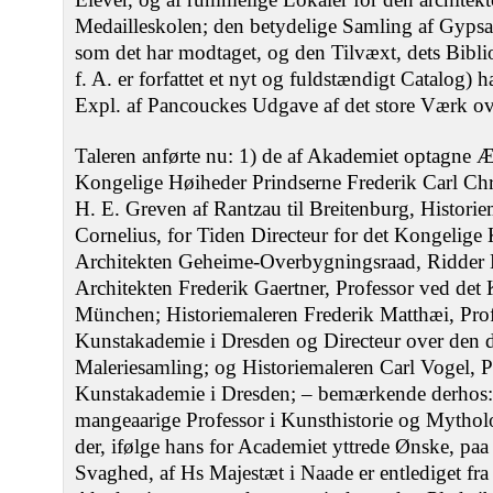
Medailleskolen; den betydelige Samling af Gypsa
som det har modtaget, og den Tilvæxt, dets Biblio
f. A. er forfattet et nyt og fuldstændigt Catalog) h
Expl. af Pancouckes Udgave af det store Værk o
Taleren anførte nu: 1) de af Akademiet optagne
Kongelige Høiheder Prindserne Frederik Carl Chr
H. E. Greven af Rantzau til Breitenburg, Histori
Cornelius, for Tiden Directeur for det Kongelig
Architekten Geheime-Overbygningsraad, Ridder 
Architekten Frederik Gaertner, Professor ved det
München; Historiemaleren Frederik Matthæi, Prof
Kunstakademie i Dresden og Directeur over den
Maleriesamling; og Historiemaleren Carl Vogel, P
Kunstakademie i Dresden; – bemærkende derhos:
mangeaarige Professor i Kunsthistorie og Mytholo
der, ifølge hans for Academiet yttrede Ønske, p
Svaghed, af Hs Majestæt i Naade er entlediget fra