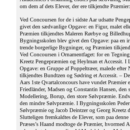
om dem af dets Elever, der ere tilkjendte Præmier
Ved Concoursen for de i sidste Aar udsatte Peng
givet den sædvanlige Opgave: en Figur, malet elle
Præmien tilkjendtes Maleren Rørbye og Billedhu
Bygningsskolen blev givet den Opgave: paa en irr
trende borgerlige Bygninger, og Præmien tilkjen
Ved Concoursen i Ornamentfaget: for en Tegning 
Kreetz Pengepræmien og Heylman et Accessit. I 
Opgave: en Gruppe af Poppeltræer, malede efter
tilkjendtes Bundtzen og Sødring et Accessit. – 
Aars 1ste Qvartalconcours have vundet Præmier e
Friedländer, Madsen og Constantin Hansen, den s
Modellering, Borup, den store Sølvpræmie. Endvi
den mindre Sølvpræmie. I Bygningsskolen Peder
Sølvpræmie og Jacob Deintzer og Georg Kreetz 
Slutteligen fremkaldtes de Elever, som paa denn
Præses’s Haand modtoge de Præmier, hvormed Aka