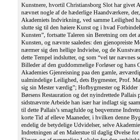
Kunstnere, hvortil Christiansborg Slot har givet 
nævnet nogle af de hæderlige Haandværkere, der, 
Akademiets Indvirkning, ved samme Leilighed ha
slutte sig til den høiere Kunst og i hvad Forbinde
Kunsten”, fortsatte Taleren sin Beretning om det 
Kunsten, og nævnte saaledes: den gjenopreiste M
nærmer sig den hellige Indvielse, og de Kunstvæ
dette Tempel indslutter, og som “vel tør nævnes
Billeder af den guddommelige Forløser og hans 
Akademies Gjenreisning paa den gamle, ærværdi
ualmindelige Leilighed, dets Bygmester, Prof. Mall
sig sin Mester værdig”; Hofbygmester og Ridder 
Børsens Restauration og det nyindrettede Pallais
sidstnævnte Arbeide han især har indlagt sig saa
til dette Pallais’s smagfulde og beqvemme Indret
korte Tid af elleve Maaneder, i hvilken denne Byg
endelig de betydelige Udvidelser, selve Akademie
Indretningen af en Malerstue til daglig Øvelse fo
Elever, og af rummelige Lokaler for den architek