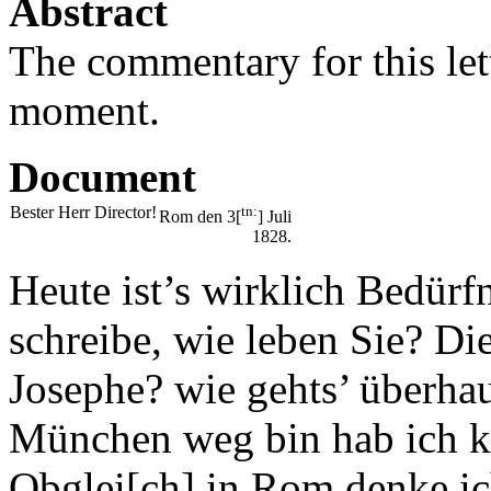
Abstract
The commentary for this lett
moment.
Document
Bester Herr Director!
tn:
Rom den 3[
] Juli
1828.
Heute ist’s wirklich Bedürf
schreibe, wie leben Sie? Di
Josephe? wie gehts’ überha
München weg bin hab ich k
Obglei[ch] in Rom denke ich