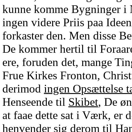
kunne komme Bygninger i N
ingen videre Priis paa Ideen
forkaster den. Men disse B
De kommer hertil til Foraare
ere, foruden det, mange Ti
Frue Kirkes Fronton, Chris
derimod
ingen Opsættelse t
Henseende til
Skibet
, De ø
at faae dette sat i Værk, er
henvender sig derom til Ha