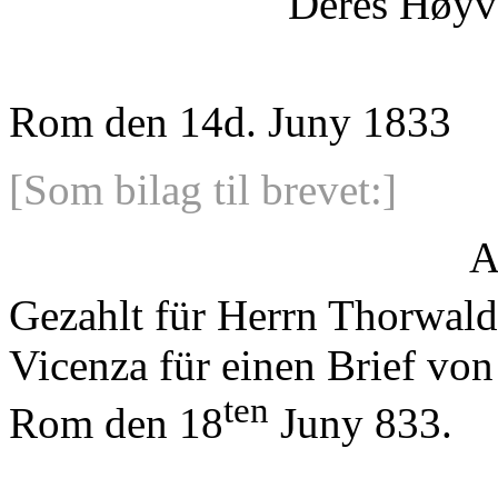
Deres Høyv
Rom den 14d. Juny 1833
[Som bilag til brevet:]
A
Gezahlt für Herrn Thorwal
Vicenza für einen Brief vo
ten
Rom den 18
Juny 833.