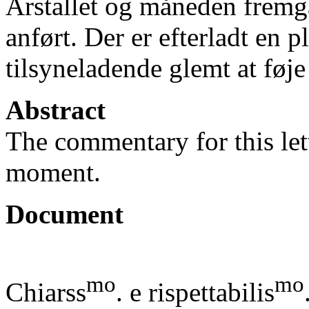
Årstallet og måneden fremgå
anført. Der er efterladt en p
tilsyneladende glemt at føje
Abstract
The commentary for this lett
moment.
Document
mo
mo
Chiarss
. e rispettabilis