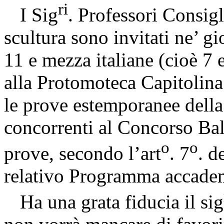
ri
I Sig
. Professori Consigli
scultura sono invitati ne’ gi
11 e mezza italiane (cioè 7 
alla Protomoteca Capitolina 
le prove estemporanee della
concorrenti al Concorso Bale
o
o
prove, secondo l’art
. 7
. d
relativo Programma accadem
Ha una grata fiducia il sig