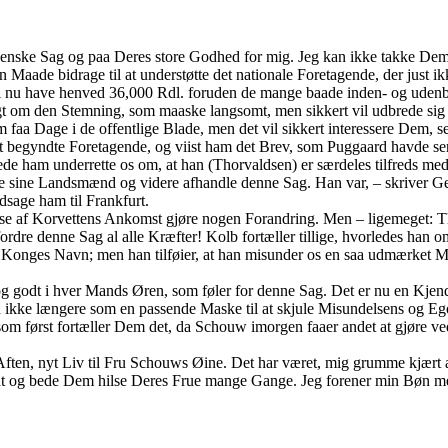
dsenske Sag og paa Deres store Godhed for mig. Jeg kan ikke takke De
en Maade bidrage til at understøtte det nationale Foretagende, der just 
 vi nu have henved 36,000 Rdl. foruden de mange baade inden- og udenby
gt om den Stemning, som maaske langsomt, men sikkert vil udbrede sig
 faa Dage i de offentlige Blade, men det vil sikkert interessere Dem, s
et begyndte Foretagende, og viist ham det Brev, som Puggaard havde se
de ham underrette os om, at han (Thorvaldsen) er særdeles tilfreds med 
ke sine Landsmænd og videre afhandle denne Sag. Han var, – skriver Ge
edsage ham til Frankfurt.
else af Korvettens Ankomst gjøre nogen Forandring. Men – ligemeget: 
efordre denne Sag al alle Kræfter! Kolb fortæller tillige, hvorledes ha
Konges Navn; men han tilføier, at han misunder os en saa udmærket Ma
t og godt i hver Mands Øren, som føler for denne Sag. Det er nu en Kje
 ikke længere som en passende Maske til at skjule Misundelsens og Ego
som først fortæller Dem det, da Schouw imorgen faaer andet at gjøre v
Aften, nyt Liv til Fru Schouws Øine. Det har været, mig grumme kjært 
odt og bede Dem hilse Deres Frue mange Gange. Jeg forener min Bøn m