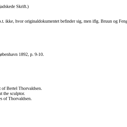
jadskede Skrift.)
.t. ikke, hvor originaldokumentet befinder sig, men iflg. Bruun og Feng
København 1892, p. 9-10.
 of Bertel Thorvaldsen.
 the sculptor.
es of Thorvaldsen.