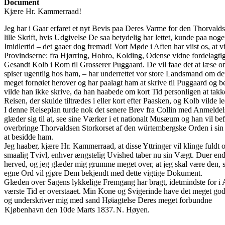
Document
Kjære Hr. Kammerraad!
Jeg har i Gaar erfaret et nyt Bevis paa Deres Varme for den Thorval
lille Skrift, hvis Udgivelse De saa betydelig har lettet, kunde paa nog
Imidlertid – det gaaer dog fremad! Vort Møde i Aften har viist os, at
Provindserne: fra Hjørring, Hobro, Kolding, Odense vidne fordelagti
Gesandt Kolb i Rom til Grosserer Puggaard. De vil faae det at læse om
spiser ugentlig hos ham, – har underrettet vor store Landsmand om d
meget fornøiet herover og har paalagt ham at skrive til Puggaard og be
vilde han ikke skrive, da han haabede om kort Tid personligen at tak
Reisen, der skulde tiltrædes i eller kort efter Paasken, og Kolb vilde l
I denne Reiseplan turde nok det senere Brev fra Collin med Anmeld
glæder sig til at, see sine Værker i et nationalt Musæum og han vil b
overbringe Thorvaldsen Storkorset af den würtembergske Orden i sin 
at besidde ham.
Jeg haaber, kjære Hr. Kammerraad, at disse Yttringer vil klinge fuld
smaalig Tvivl, enhver ængstelig Uvished taber nu sin Vægt. Duer end
herved, og jeg glæder mig grumme meget over, at jeg skal være den, 
egne Ord vil gjøre Dem bekjendt med dette vigtige Dokument.
Glæden over Sagens lykkelige Fremgang har bragt, idetmindste for i 
værste Tid er overstaaet. Min Kone og Svigerinde have det meget g
og underskriver mig med sand Høiagtelse Deres meget forbundne
Kjøbenhavn den 10de Marts 1837.
N. Høyen.