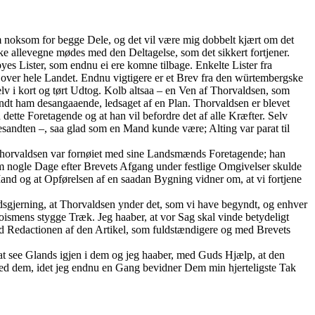
m noksom for begge Dele, og det vil være mig dobbelt kjært om det
ikke allevegne mødes med den Deltagelse, som det sikkert fortjener.
es Lister, som endnu ei ere komne tilbage. Enkelte Lister fra
 over hele Landet. Endnu vigtigere er et Brev fra den würtembergske
elv i kort og tørt Udtog. Kolb altsaa – en Ven af Thorvaldsen, som
ndt ham desangaaende, ledsaget af en Plan. Thorvaldsen er blevet
dette Foretagende og at han vil befordre det af alle Kræfter. Selv
sandten –, saa glad som en Mand kunde være; Alting var parat til
Thorvaldsen var fornøiet med sine Landsmænds Foretagende; han
n om nogle Dage efter Brevets Afgang under festlige Omgivelser skulde
nd og at Opførelsen af en saadan Bygning vidner om, at vi fortjene
ndsgjerning, at Thorvaldsen ynder det, som vi have begyndt, og enhver
ismens stygge Træk. Jeg haaber, at vor Sag skal vinde betydeligt
ed Redactionen af den Artikel, som fuldstændigere og med Brevets
at see Glands igjen i dem og jeg haaber, med Guds Hjælp, at den
ed dem, idet jeg endnu en Gang bevidner Dem min hjerteligste Tak