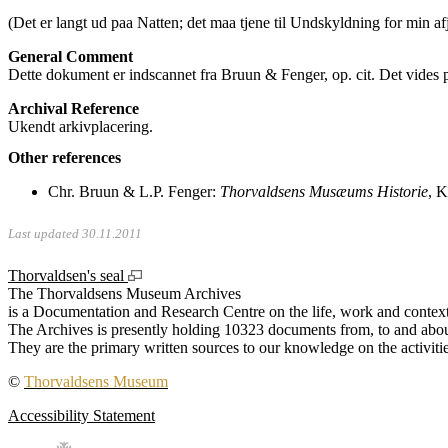
(Det er langt ud paa Natten; det maa tjene til Undskyldning for min af
General Comment
Dette dokument er indscannet fra Bruun & Fenger, op. cit. Det vides p
Archival Reference
Ukendt arkivplacering.
Other references
Chr. Bruun & L.P. Fenger:
Thorvaldsens Musæums Historie
, 
Last updated 30.11.2011
Thorvaldsen's seal
The Thorvaldsens Museum Archives
is a Documentation and Research Centre on the life, work and context
The Archives is presently holding 10323 documents from, to and about
They are the primary written sources to our knowledge on the activiti
©
Thorvaldsens Museum
Accessibility Statement