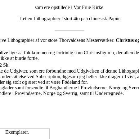
som ere opstillede i Vor Frue Kirke.
Tretten Lithographier i stort 4to paa chinesisk Papiir.
––––––––––––
ve Lithographier af vor store Thorvaldsens Mesterværker:
Christus og
ve ligesaa fuldkommen og fortrinlig som Christusfiguren, der allerede e
kke at burde fortie.
32 Sk.
ride de Udgivter, som ere forbundne med Udgivelsen af denne Lithograph
erstøttelse ved Subscription, ligesom jeg heller ikke drager i Tvivl, a
r sig stolt og æret ved at være Fødeland for.
oglader samt forsendte til Boghandlerne i Provindserne, Norge og Sverr
ndlere i Provindserne, Norge og Sverrig, samt til Undertegnede.
Exemplarer.