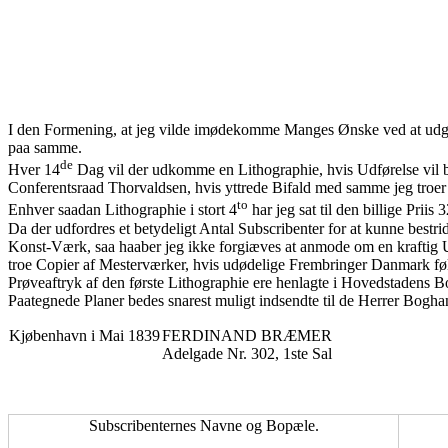
I den Formening, at jeg vilde imødekomme Manges Ønske ved at udgi
paa samme.
de
Hver 14
Dag vil der udkomme en Lithographie, hvis Udførelse vil bli
Conferentsraad Thorvaldsen, hvis yttrede Bifald med samme jeg troer i
to
Enhver saadan Lithographie i stort 4
har jeg sat til den billige Priis 
Da der udfordres et betydeligt Antal Subscribenter for at kunne best
Konst-Værk, saa haaber jeg ikke forgiæves at anmode om en kraftig Und
troe Copier af Mesterværker, hvis udødelige Frembringer Danmark føle
Prøveaftryk af den første Lithographie ere henlagte i Hovedstadens B
Paategnede Planer bedes snarest muligt indsendte til de Herrer Bogha
Kjøbenhavn i Mai 1839
FERDINAND BRÆMER
Adelgade Nr. 302, 1ste Sal
Subscribenternes Navne og Bopæle.