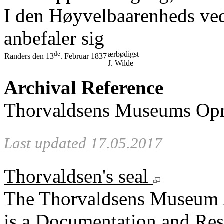
I den Høyvelbaarenheds ved
anbefaler sig
de
ærbødigst
Randers den 13
. Februar 1837
J. Wilde
Archival Reference
Thorvaldsens Museums Opre
Last updated 17.05.2017
Thorvaldsen's seal
The Thorvaldsens Museum 
is a Documentation and Rese