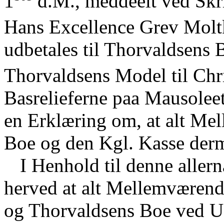
1
d.M., meddeelt ved Skri
Hans Excellence Grev Moltk
udbetales til Thorvaldsens
Thorvaldsens Model til Chri
Basrelieferne paa Mausolee
en Erklæring om, at alt M
Boe og den Kgl. Kasse derm
I Henhold til denne allern
herved at alt Mellemværen
og Thorvaldsens Boe ved U