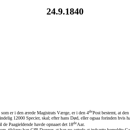
24.9.1840
de
 som er i den ærede Magistrats Værge, er i den 4
Post bestemt, at den
delig 12000 Specier, skal; efter hans Død, eller ogsaa forinden hvis han
de
il de Paagieldende havde opnaaet det 18
Aar.
l Rom, tilskrev han CfR Donner, at han nu agtede at indsætte bemeldte