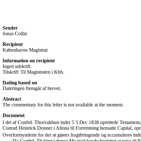
Sender
Jonas Collin
Recipient
Københavns Magistrat
Information on recipient
Ingen udskrift.
Tilskrift: Til Magistraten i Kbh.
Dating based on
Dateringen fremgår af brevet.
Abstract
The commentary for this letter is not available at the moment.
Document
I det af Confrd. Thorvaldsen inder 5 5 Dec 1838 oprettede Testament,
Conrad Heinrick Donner i Altona til Forrentning hensatte Capital, oprin
Overformynderie for der at giøres frugtbringende og accumuleres indt
Da Confrd. Th først i denne Maaned havde besluttet at reise ti