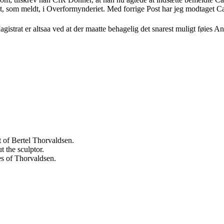
at, som meldt, i Overformynderiet. Med forrige Post har jeg modtaget Ca
gistrat er altsaa ved at der maatte behagelig det snarest muligt føies A
 of Bertel Thorvaldsen.
 the sculptor.
es of Thorvaldsen.