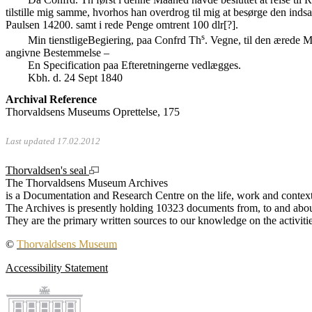
tilstille mig samme, hvorhos han overdrog til mig at besørge den inds
Paulsen 14200. samt i rede Penge omtrent 100 dlr[?].
s
Min tienstligeBegiering, paa Confrd Th
. Vegne, til den ærede Ma
angivne Bestemmelse –
En Specification paa Efteretningerne vedlægges.
Kbh. d. 24 Sept 1840
Archival Reference
Thorvaldsens Museums Oprettelse, 175
Last updated 17.02.2012
Thorvaldsen's seal
The Thorvaldsens Museum Archives
is a Documentation and Research Centre on the life, work and context
The Archives is presently holding 10323 documents from, to and about
They are the primary written sources to our knowledge on the activiti
©
Thorvaldsens Museum
Accessibility Statement