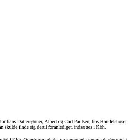
 for hans Dattersønner, Albert og Carl Paulsen, hos Handelshuset
 skulde finde sig dertil foranlediget, indsættes i Kbh.
 Capital i Kbh. Overformynderie, og anmodede samme derfor om at