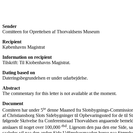
Sender
Comitteen for Oprettelsen af Thorvaldsens Museum
Recipient
Københavns Magistrat
Information on recipient
Tilskrift: Til Kiobenhavns Magistrat.
Dating based on
Dateringsbegrundelsen er under udarbejdelse.
Abstract
The commentary for this letter is not available at the moment.
Document
te
Comiteen har under 5
denne Maaned fra Slotsbygnings-Commissionen
af Christiansborg Slots Sidebygninger til Opbevaringssted for de ti
følgende Skrivelse fra Conferentsraad Thorvaldsen angaaende bemeldte
rbd
anslaaes til noget over 100,000
. Ligesom den paa den ene Side, sa
saaledes vil paa den anden Side Udførelsesmaaden beroe paa Størrelse