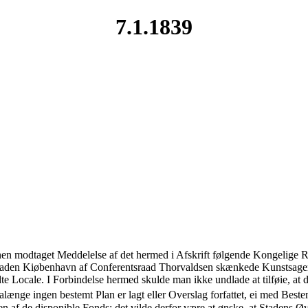
7.1.1839
 modtaget Meddelelse af det hermed i Afskrift følgende Kongelige Re
l Staden Kiøbenhavn af Conferentsraad Thorvaldsen skænkede Kunstsager
 Locale. I Forbindelse hermed skulde man ikke undlade at tilføie, at 
alænge ingen bestemt Plan er lagt eller Overslag forfattet, ei med Bes
n af de disponible Fonds; det vilde derfor være at ønske, at Stadens Ø