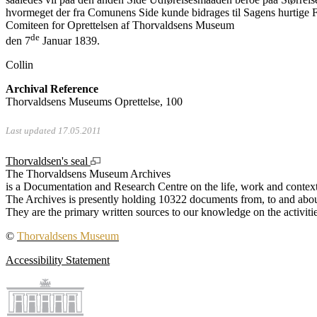
hvormeget der fra Comunens Side kunde bidrages til Sagens hurtige
Comiteen for Oprettelsen af Thorvaldsens Museum
de
den 7
Januar 1839.
Collin
Archival Reference
Thorvaldsens Museums Oprettelse, 100
Last updated 17.05.2011
Thorvaldsen's seal
The Thorvaldsens Museum Archives
is a Documentation and Research Centre on the life, work and context
The Archives is presently holding 10322 documents from, to and about
They are the primary written sources to our knowledge on the activiti
©
Thorvaldsens Museum
Accessibility Statement