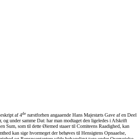
de
skript af 4
næstforhen angaaende Hans Majestæts Gave af en Deel
, og under samme Dat: har man modtaget den ligeledes i Afskrift
den Sum, som til dette Øiemed staaer til Comiteens Raadighed, kan
temthed kan sige hvormeget der behøves til Hensigtens Opnaaelse,
vrighed og Repræsentantere vilde behageligst tage under Overveielse