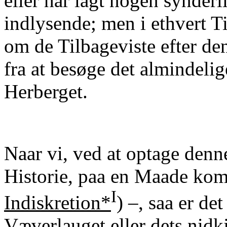
eller har lagt nogen synder
indlysende; men i ethvert Ti
om de Tilbageviste efter den
fra at besøge det almindel
Herberget.
Naar vi, ved at optage denn
Historie, paa en Maade kom
I
Indiskretion*
) ‒, saa er de
Væverlauget eller dets nidk