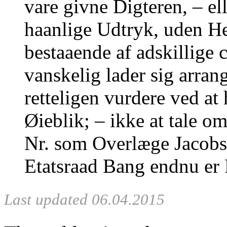
vare givne Digteren, ‒ el
haanlige Udtryk, uden He
bestaaende af adskillige
vanskelig lader sig arra
retteligen vurdere ved at 
Øieblik; ‒ ikke at tale om
Nr. som Overlæge Jacobs
Etatsraad Bang endnu er 
Last updated 06.04.2015