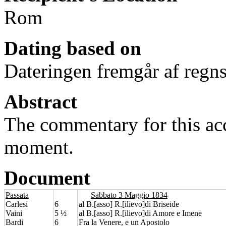
Rom
Dating based on
Dateringen fremgår af regns
Abstract
The commentary for this acc
moment.
Document
Passata
Sabbato 3 Maggio 1834
Carlesi
6
al B.[asso] R.[ilievo]di Briseide
Vaini
5 ½
al B.[asso] R.[ilievo]di Amore e Imene
Bardi
6
Fra la Venere, e un Apostolo