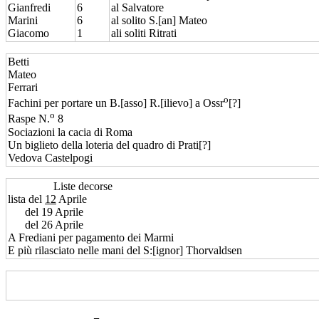
Gianfredi
6
al Salvatore
Marini
6
al solito S.[an] Mateo
Giacomo
1
ali soliti Ritrati
Betti
Mateo
Ferrari
o
Fachini per portare un B.[asso] R.[ilievo] a Ossr
[?]
o
Raspe N.
8
Sociazioni la cacia di Roma
Un biglieto della loteria del quadro di Prati[?]
Vedova Castelpogi
Liste decorse
lista del
12
Aprile
del 19 Aprile
del 26 Aprile
A Frediani per pagamento dei Marmi
E più rilasciato nelle mani del S:[ignor] Thorvaldsen