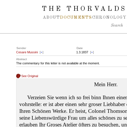
Spring navigation over
THE THORVALDS
ABOUT
DOCUMENTS
CHRONOLOGY
Search
Sender
Date
Cesare Mussini
[
+
]
1.3.1837
[
+
]
Abstract
The commentary for this letter is not available at the moment.
See Original
Mein Herr.
Verzeien Sie wenn ich so frei binn Ihnen ein
vohrstelle: er ist aber einen sehr groser Liebhabe
Ihren Schönen Werke. Er heist, Colonel Thoms
seine Liebenswürdige Frau um alles schönes zu s
erlauben Ihr Groses Atelier öfters zu besuchen, 